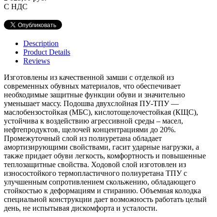
С НДС
Description
Product Details
Reviews
Изготовлены из качественной замши с отделкой из
современных обувных материалов, что обеспечивает
необходимые защитные функции обуви и значительно
уменьшает массу. Подошва двухслойная ПУ-ТПУ —
маслобензостойкая (МБС), кислотощелочестойкая (КЩС),
устойчива к воздействию агрессивной среды – масел,
нефтепродуктов, щелочей концентрациями до 20%.
Промежуточный слой из полиуретана обладает
амортизирующими свойствами, гасит ударные нагрузки, а
также придает обуви легкость, комфортность и повышенные
теплозащитные свойства. Ходовой слой изготовлен из
износостойкого термопластичного полиуретана ТПУ с
улучшенным сопротивлением скольжению, обладающего
стойкостью к деформациям и стиранию. Объемная колодка
специальной конструкции дает возможность работать целый
день, не испытывая дискомфорта и усталости.