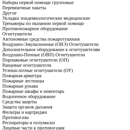
Наборы первой помощи групповые
Перевязочные пакеты
Другое
Укладки эпидемиологические медицинские
Тренажеры по оказанию первой помощи
Противопожарное оборудование
Огнетушители
Автономные средства пожаротушения
Воздушно-Эмульсионные (ОВЭ) Огнетушители
Дополнительное оборудование к огнетушителям
Воздушно-Пенные (ОВП) Огнетушители
Порошковые огнетушители (ОП)
Ранцевые огнетушители
Углекислотные огнетушители (ОУ)
Пожарная арматура
Пожарные лестницы
Пожарные рукава
Пожарные шкафы и инвентарь
Водопенное оборудование
Средства защиты
Защита органов дыхания
Фильтры и картриджи
Противогазы
Респираторы и полумаски
Лицевые части к противогазам