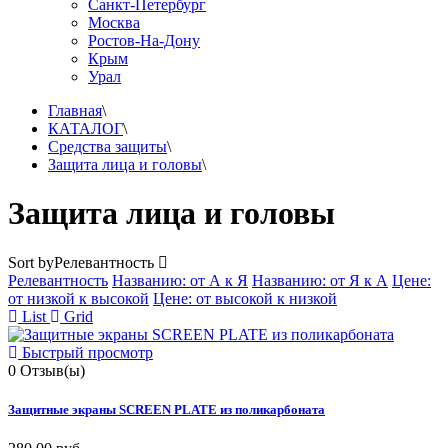
Санкт-Петербург
Москва
Ростов-На-Дону
Крым
Урал
Главная
\
КАТАЛОГ
\
Средства защиты
\
Защита лица и головы
\
Защита лица и головы
Sort by
Релевантность
Релевантность
Названию: от А к Я
Названию: от Я к А
Цене:
от низкой к высокой
Цене: от высокой к низкой
List
Grid
Быстрый просмотр
0
Отзыв(ы)
Защитные экраны SCREEN PLATE из поликарбоната