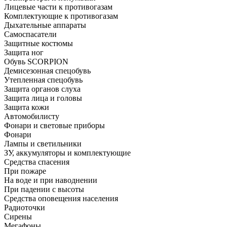
Лицевые части к противогазам
Комплектующие к противогазам
Дыхательные аппараты
Самоспасатели
Защитные костюмы
Защита ног
Обувь SCORPION
Демисезонная спецобувь
Утепленная спецобувь
Защита органов слуха
Защита лица и головы
Защита кожи
Автомобилисту
Фонари и световые приборы
Фонари
Лампы и светильники
ЗУ, аккумуляторы и комплектующие
Средства спасения
При пожаре
На воде и при наводнении
При падении с высоты
Средства оповещения населения
Радиоточки
Сирены
Мегафоны