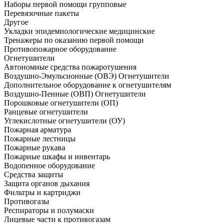
Наборы первой помощи групповые
Перевязочные пакеты
Другое
Укладки эпидемиологические медицинские
Тренажеры по оказанию первой помощи
Противопожарное оборудование
Огнетушители
Автономные средства пожаротушения
Воздушно-Эмульсионные (ОВЭ) Огнетушители
Дополнительное оборудование к огнетушителям
Воздушно-Пенные (ОВП) Огнетушители
Порошковые огнетушители (ОП)
Ранцевые огнетушители
Углекислотные огнетушители (ОУ)
Пожарная арматура
Пожарные лестницы
Пожарные рукава
Пожарные шкафы и инвентарь
Водопенное оборудование
Средства защиты
Защита органов дыхания
Фильтры и картриджи
Противогазы
Респираторы и полумаски
Лицевые части к противогазам