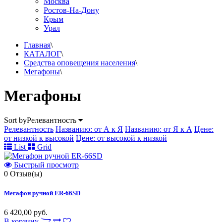
Москва
Ростов-На-Дону
Крым
Урал
Главная
\
КАТАЛОГ
\
Средства оповещения населения
\
Мегафоны
\
Мегафоны
Sort by
Релевантность
Релевантность
Названию: от А к Я
Названию: от Я к А
Цене:
от низкой к высокой
Цене: от высокой к низкой
List
Grid
Быстрый просмотр
0
Отзыв(ы)
Мегафон ручной ER-66SD
6 420,00 руб.
В корзину