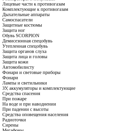
Лицевые части к противогазам
Комплектующие к противогазам
Дыхательные аппараты
Самоспасатели
Защитные костюмы
Защита ног
Обувь SCORPION
Демисезонная спецобувь
Утепленная спецобувь
Защита органов слуха
Защита лица и головы
Защита кожи
Автомобилисту
Фонари и световые приборы
Фонари
Лампы и светильники
ЗУ, аккумуляторы и комплектующие
Средства спасения
При пожаре
На воде и при наводнении
При падении с высоты
Средства оповещения населения
Радиоточки
Сирены
Мегафоны