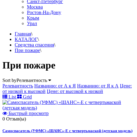
Санкт-Петербург
Москва
Ростов-На-Дону
Крым
Урал
Главная
\
КАТАЛОГ
\
Средства спасения
\
При пожаре
\
При пожаре
Sort by
Релевантность
Релевантность
Названию: от А к Я
Названию: от Я к А
Цене:
от низкой к высокой
Цене: от высокой к низкой
List
Grid
Быстрый просмотр
0
Отзыв(ы)
Самоспасатель (УФМС) «ШАНС»-Е с четвертьмаской (детская модель)