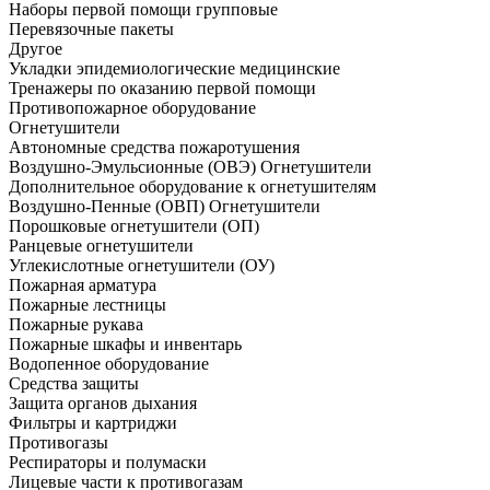
Наборы первой помощи групповые
Перевязочные пакеты
Другое
Укладки эпидемиологические медицинские
Тренажеры по оказанию первой помощи
Противопожарное оборудование
Огнетушители
Автономные средства пожаротушения
Воздушно-Эмульсионные (ОВЭ) Огнетушители
Дополнительное оборудование к огнетушителям
Воздушно-Пенные (ОВП) Огнетушители
Порошковые огнетушители (ОП)
Ранцевые огнетушители
Углекислотные огнетушители (ОУ)
Пожарная арматура
Пожарные лестницы
Пожарные рукава
Пожарные шкафы и инвентарь
Водопенное оборудование
Средства защиты
Защита органов дыхания
Фильтры и картриджи
Противогазы
Респираторы и полумаски
Лицевые части к противогазам