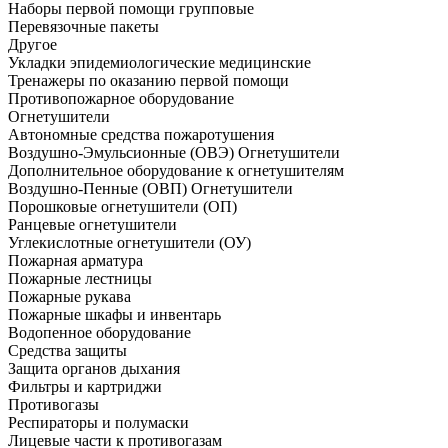
Наборы первой помощи групповые
Перевязочные пакеты
Другое
Укладки эпидемиологические медицинские
Тренажеры по оказанию первой помощи
Противопожарное оборудование
Огнетушители
Автономные средства пожаротушения
Воздушно-Эмульсионные (ОВЭ) Огнетушители
Дополнительное оборудование к огнетушителям
Воздушно-Пенные (ОВП) Огнетушители
Порошковые огнетушители (ОП)
Ранцевые огнетушители
Углекислотные огнетушители (ОУ)
Пожарная арматура
Пожарные лестницы
Пожарные рукава
Пожарные шкафы и инвентарь
Водопенное оборудование
Средства защиты
Защита органов дыхания
Фильтры и картриджи
Противогазы
Респираторы и полумаски
Лицевые части к противогазам