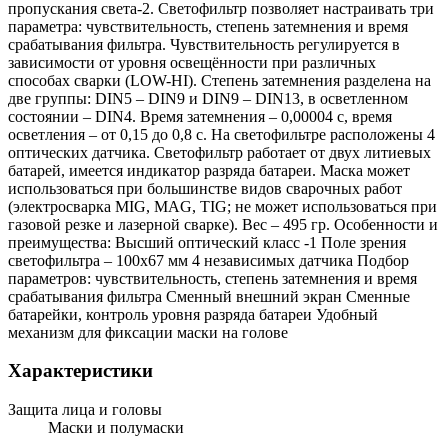
пропускания света-2. Светофильтр позволяет настраивать три
параметра: чувствительность, степень затемнения и время
срабатывания фильтра. Чувствительность регулируется в
зависимости от уровня освещённости при различных
способах сварки (LOW-HI). Степень затемнения разделена на
две группы: DIN5 – DIN9 и DIN9 – DIN13, в осветленном
состоянии – DIN4. Время затемнения – 0,00004 с, время
осветления – от 0,15 до 0,8 с. На светофильтре расположены 4
оптических датчика. Светофильтр работает от двух литиевых
батарей, имеется индикатор разряда батареи. Маска может
использоваться при большинстве видов сварочных работ
(электросварка MIG, MAG, TIG; не может использоваться при
газовой резке и лазерной сварке). Вес – 495 гр. Особенности и
преимущества: Высший оптический класс -1 Поле зрения
светофильтра – 100х67 мм 4 независимых датчика Подбор
параметров: чувствительность, степень затемнения и время
срабатывания фильтра Сменный внешний экран Сменные
батарейки, контроль уровня разряда батареи Удобный
механизм для фиксации маски на голове
Характеристики
Защита лица и головы
Маски и полумаски