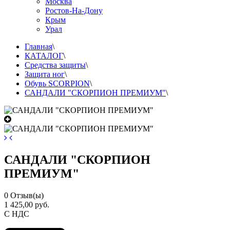
Москва
Ростов-На-Дону
Крым
Урал
Главная
\
КАТАЛОГ
\
Средства защиты
\
Защита ног
\
Обувь SCORPION
\
САНДАЛИ "СКОРПИОН ПРЕМИУМ"
\
САНДАЛИ "СКОРПИОН
ПРЕМИУМ"
0
Отзыв(ы)
1 425,00 руб.
С НДС