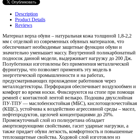
Description
Product Details
Reviews
Материал верха обуви – натуральная кожа толщиной 1,8-2,2
мм с отделкой из современных обувных материалов, что
обеспечивает необходимые защитные функции обуви и
значительно уменьшает массу. Внутренний поликарбонатный
подносок данной модели, выдерживает нагрузку до 200 Дж.
Полуботинки изготовлены без применения металлической
фурнитуры, что позволяет применять эту модель в
энергетической промышленности и на работах,
предусматривающих прохождение работников через
металлодетекторы. Перфорация обеспечивает воздухообмен и
комфорт во время носки. Фиксируются на стопе при помощи
ремней с контактной лентой велькро. Подошва двухслойная
ПУ-ТПУ — маслобензостойкая (МБС), кислотощелочестойкая
(КЩС), устойчива к воздействию агрессивной среды – масел,
нефтепродуктов, щелочей концентрациями до 20%.
Промежуточный слой из полиуретана обладает
амортизирующими свойствами, гасит ударные нагрузки, а
также придает обуви легкость, комфортность и повышенные
теплозащитные свойства. Ходовой слой изготовлен из