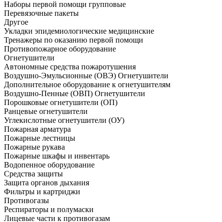
Наборы первой помощи групповые
Перевязочные пакеты
Другое
Укладки эпидемиологические медицинские
Тренажеры по оказанию первой помощи
Противопожарное оборудование
Огнетушители
Автономные средства пожаротушения
Воздушно-Эмульсионные (ОВЭ) Огнетушители
Дополнительное оборудование к огнетушителям
Воздушно-Пенные (ОВП) Огнетушители
Порошковые огнетушители (ОП)
Ранцевые огнетушители
Углекислотные огнетушители (ОУ)
Пожарная арматура
Пожарные лестницы
Пожарные рукава
Пожарные шкафы и инвентарь
Водопенное оборудование
Средства защиты
Защита органов дыхания
Фильтры и картриджи
Противогазы
Респираторы и полумаски
Лицевые части к противогазам