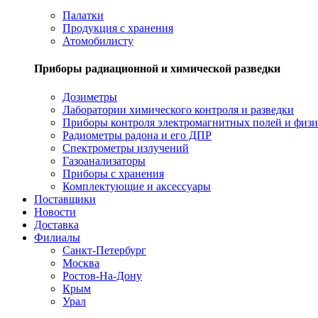
Палатки
Продукция с хранения
Атомобилисту
Приборы радиационной и химической разведки
Дозиметры
Лаборатории химического контроля и разведки
Приборы контроля электромагнитных полей и физи
Радиометры радона и его ДПР
Спектрометры излучений
Газоанализаторы
Приборы с хранения
Комплектующие и аксессуары
Поставщики
Новости
Доставка
Филиалы
Санкт-Петербург
Москва
Ростов-На-Дону
Крым
Урал