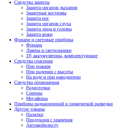
Средства защиты
Защита органов дыхания
Защитные костюмы
Защита ног
Защита органов слуха
Защита лица и головы
Защита кожи
Фонари и световые приборы
Фонари
Лампы и светильники
ЗУ, аккумуляторы, комплектующие
Средства спасения
При пожаре
При падении с высоты
На воде и при наводнении
Средства оповещения
Радиоточки
Сирены
Мегафоны
Приборы радиационной и химической разведки
Другие товары
Палатки
Продукция с хранения
Автомобилисту