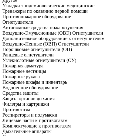
Другое
Укладки эпидемиологические медицинские
Тренажеры по оказанию первой помощи
Противопожарное оборудование
Огнетушители
Автономные средства пожаротушения
Воздушно-Эмульсионные (ОВЭ) Огнетушители
Дополнительное оборудование к огнетушителям
Воздушно-Пенные (ОВП) Огнетушители
Порошковые огнетушители (ОП)
Ранцевые огнетушители
Углекислотные огнетушители (ОУ)
Пожарная арматура
Пожарные лестницы
Пожарные рукава
Пожарные шкафы и инвентарь
Водопенное оборудование
Средства защиты
Защита органов дыхания
Фильтры и картриджи
Противогазы
Респираторы и полумаски
Лицевые части к противогазам
Комплектующие к противогазам
Дыхательные аппараты