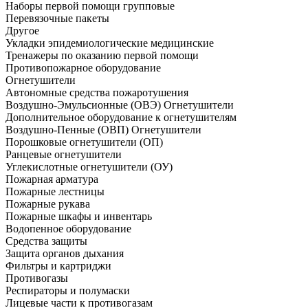
Наборы первой помощи групповые
Перевязочные пакеты
Другое
Укладки эпидемиологические медицинские
Тренажеры по оказанию первой помощи
Противопожарное оборудование
Огнетушители
Автономные средства пожаротушения
Воздушно-Эмульсионные (ОВЭ) Огнетушители
Дополнительное оборудование к огнетушителям
Воздушно-Пенные (ОВП) Огнетушители
Порошковые огнетушители (ОП)
Ранцевые огнетушители
Углекислотные огнетушители (ОУ)
Пожарная арматура
Пожарные лестницы
Пожарные рукава
Пожарные шкафы и инвентарь
Водопенное оборудование
Средства защиты
Защита органов дыхания
Фильтры и картриджи
Противогазы
Респираторы и полумаски
Лицевые части к противогазам