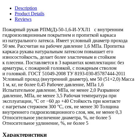
Description
Product Details
Reviews
Пожарный рукав РПМ(Д)-50-1,6-И-УХЛ1 с внутренним
гидроизоляционным покрытием и пропиткой каркаса
из натурального латекса. Имеет условный диаметр прохода
50 мм. Рассчитан на рабочее давление 1,6 МПа. Пропитка
каркаса рукава натуральным латексом повышает его
износостойкость, делает более эластичным и стойким
к плесени. Поставляется в 3 вариантах комплектации: без
арматуры, с пожарной головкой, с пожарным стволом
и головкой. ГОСТ 51049-2008 ТУ 8193-030-85787444-2011
Условный проход (внутренний диаметр), мм 50 (51+2,0) Масса
1 м, кг, не более 0,45 Рабочее давление, МПа 1,6
Испытательное давление, МПа, не менее 2,0 Разрывное
давление, МПа, не менее 3,5 Рабочая температура при
эксплуатации, °С от −60 до +40 Стойкость при контакте
с нагретым стержнем 300 °С, сек, не менее 30 Толщина
внутреннего гидроизоляционного слоя, мм, не менее 0,3
Относительное увеличение диаметра, %, не более 5
Относительное удлинение, %, не более 5
Характеристики