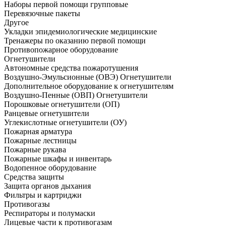
Наборы первой помощи групповые
Перевязочные пакеты
Другое
Укладки эпидемиологические медицинские
Тренажеры по оказанию первой помощи
Противопожарное оборудование
Огнетушители
Автономные средства пожаротушения
Воздушно-Эмульсионные (ОВЭ) Огнетушители
Дополнительное оборудование к огнетушителям
Воздушно-Пенные (ОВП) Огнетушители
Порошковые огнетушители (ОП)
Ранцевые огнетушители
Углекислотные огнетушители (ОУ)
Пожарная арматура
Пожарные лестницы
Пожарные рукава
Пожарные шкафы и инвентарь
Водопенное оборудование
Средства защиты
Защита органов дыхания
Фильтры и картриджи
Противогазы
Респираторы и полумаски
Лицевые части к противогазам