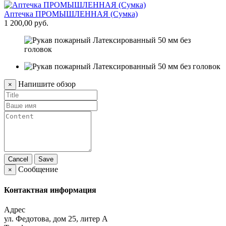
А
Аптечка ПРОМЫШЛЕННАЯ (Сумка)
ч
1 200,00 руб.
7
Напишите обзор
×
Cancel
Save
Сообщение
×
Контактная информация
Адрес
ул. Федотова, дом 25, литер А