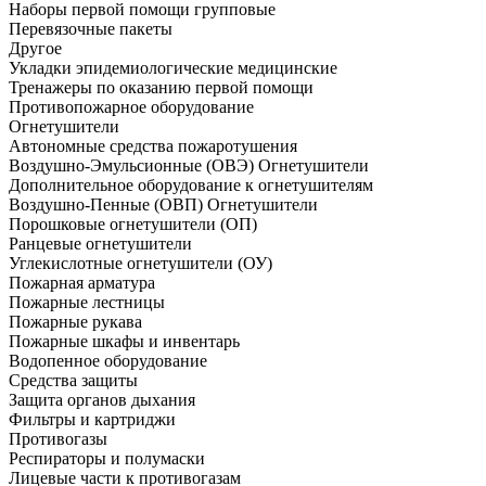
Наборы первой помощи групповые
Перевязочные пакеты
Другое
Укладки эпидемиологические медицинские
Тренажеры по оказанию первой помощи
Противопожарное оборудование
Огнетушители
Автономные средства пожаротушения
Воздушно-Эмульсионные (ОВЭ) Огнетушители
Дополнительное оборудование к огнетушителям
Воздушно-Пенные (ОВП) Огнетушители
Порошковые огнетушители (ОП)
Ранцевые огнетушители
Углекислотные огнетушители (ОУ)
Пожарная арматура
Пожарные лестницы
Пожарные рукава
Пожарные шкафы и инвентарь
Водопенное оборудование
Средства защиты
Защита органов дыхания
Фильтры и картриджи
Противогазы
Респираторы и полумаски
Лицевые части к противогазам