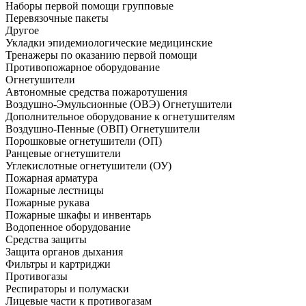
Наборы первой помощи групповые
Перевязочные пакеты
Другое
Укладки эпидемиологические медицинские
Тренажеры по оказанию первой помощи
Противопожарное оборудование
Огнетушители
Автономные средства пожаротушения
Воздушно-Эмульсионные (ОВЭ) Огнетушители
Дополнительное оборудование к огнетушителям
Воздушно-Пенные (ОВП) Огнетушители
Порошковые огнетушители (ОП)
Ранцевые огнетушители
Углекислотные огнетушители (ОУ)
Пожарная арматура
Пожарные лестницы
Пожарные рукава
Пожарные шкафы и инвентарь
Водопенное оборудование
Средства защиты
Защита органов дыхания
Фильтры и картриджи
Противогазы
Респираторы и полумаски
Лицевые части к противогазам