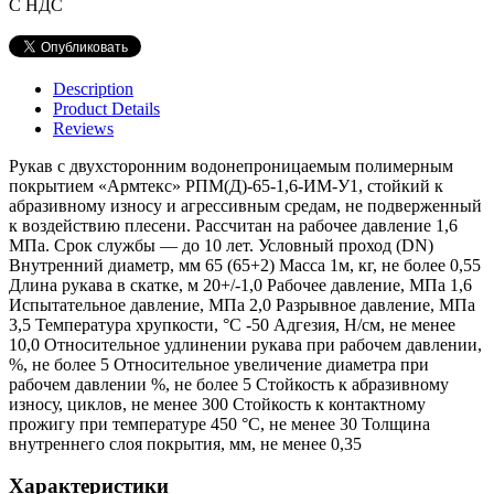
С НДС
Description
Product Details
Reviews
Рукав с двухсторонним водонепроницаемым полимерным
покрытием «Армтекс» РПМ(Д)-65-1,6-ИМ-У1, стойкий к
абразивному износу и агрессивным средам, не подверженный
к воздействию плесени. Рассчитан на рабочее давление 1,6
МПа. Срок службы — до 10 лет. Условный проход (DN)
Внутренний диаметр, мм 65 (65+2) Масса 1м, кг, не более 0,55
Длина рукава в скатке, м 20+/-1,0 Рабочее давление, МПа 1,6
Испытательное давление, МПа 2,0 Разрывное давление, МПа
3,5 Температура хрупкости, °С -50 Адгезия, Н/см, не менее
10,0 Относительное удлинении рукава при рабочем давлении,
%, не более 5 Относительное увеличение диаметра при
рабочем давлении %, не более 5 Стойкость к абразивному
износу, циклов, не менее 300 Стойкость к контактному
прожигу при температуре 450 °С, не менее 30 Толщина
внутреннего слоя покрытия, мм, не менее 0,35
Характеристики