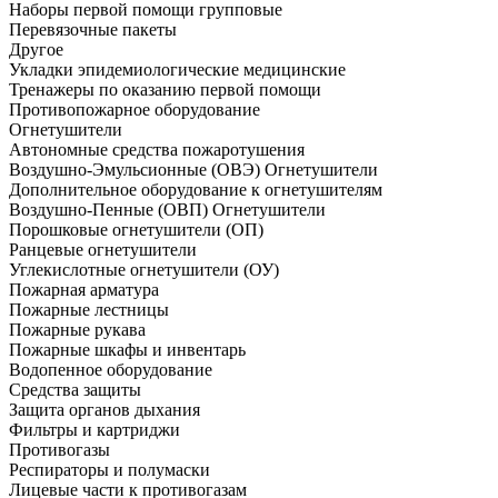
Наборы первой помощи групповые
Перевязочные пакеты
Другое
Укладки эпидемиологические медицинские
Тренажеры по оказанию первой помощи
Противопожарное оборудование
Огнетушители
Автономные средства пожаротушения
Воздушно-Эмульсионные (ОВЭ) Огнетушители
Дополнительное оборудование к огнетушителям
Воздушно-Пенные (ОВП) Огнетушители
Порошковые огнетушители (ОП)
Ранцевые огнетушители
Углекислотные огнетушители (ОУ)
Пожарная арматура
Пожарные лестницы
Пожарные рукава
Пожарные шкафы и инвентарь
Водопенное оборудование
Средства защиты
Защита органов дыхания
Фильтры и картриджи
Противогазы
Респираторы и полумаски
Лицевые части к противогазам