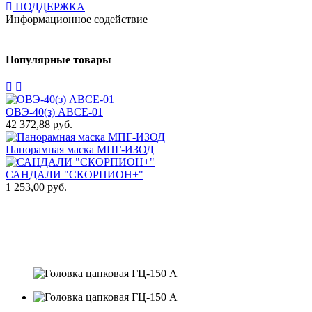
ПОДДЕРЖКА
Информационное содействие
Популярные товары
ОВЭ-40(з) АВCЕ-01
42 372,88 руб.
0
Панорамная маска МПГ-ИЗОД
Т
САНДАЛИ "СКОРПИОН+"
1 253,00 руб.
3
П
т
1