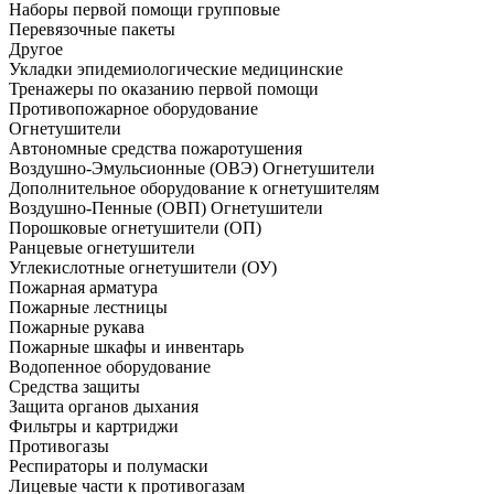
Наборы первой помощи групповые
Перевязочные пакеты
Другое
Укладки эпидемиологические медицинские
Тренажеры по оказанию первой помощи
Противопожарное оборудование
Огнетушители
Автономные средства пожаротушения
Воздушно-Эмульсионные (ОВЭ) Огнетушители
Дополнительное оборудование к огнетушителям
Воздушно-Пенные (ОВП) Огнетушители
Порошковые огнетушители (ОП)
Ранцевые огнетушители
Углекислотные огнетушители (ОУ)
Пожарная арматура
Пожарные лестницы
Пожарные рукава
Пожарные шкафы и инвентарь
Водопенное оборудование
Средства защиты
Защита органов дыхания
Фильтры и картриджи
Противогазы
Респираторы и полумаски
Лицевые части к противогазам