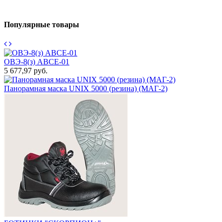
Популярные товары
ОВЭ-8(з) АВCЕ-01
5 677,97 руб.
1
Панорамная маска UNIX 5000 (резина) (МАГ-2)
7
П
т
1