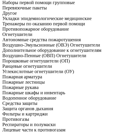
Наборы первой помощи групповые
Перевязочные пакеты
Другое
Укладки эпидемиологические медицинские
Тренажеры по оказанию первой помощи
Противопожарное оборудование
Огнетушители
Автономные средства пожаротушения
Воздушно-Эмульсионные (ОВЭ) Огнетушители
Дополнительное оборудование к огнетушителям
Воздушно-Пенные (ОВП) Огнетушители
Порошковые огнетушители (ОП)
Ранцевые огнетушители
Углекислотные огнетушители (ОУ)
Пожарная арматура
Пожарные лестницы
Пожарные рукава
Пожарные шкафы и инвентарь
Водопенное оборудование
Средства защиты
Защита органов дыхания
Фильтры и картриджи
Противогазы
Респираторы и полумаски
Лицевые части к противогазам