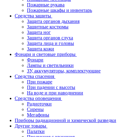
Пожарные рукава
Пожарные шкафы и инвентарь
Средства защиты
Защита органов дыхания
Защитные костюмы
Защита ног
Защита органов слуха
Защита лица и головы
Защита кожи
Фонари и световые приборы
Фонари
Лампы и светильники
ЗУ, аккумуляторы, комплектующие
Средства спасения
При пожаре
При падении с высоты
На воде и при наводнении
Средства оповещения
Радиоточки
Сирены
Мегафоны
Приборы радиационной и химической разведки
Другие товары
Палатки
Продукция с хранения