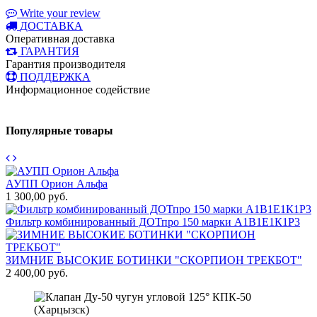
Write your review
ДОСТАВКА
Оперативная доставка
ГАРАНТИЯ
Гарантия производителя
ПОДДЕРЖКА
Информационное содействие
Популярные товары
АУПП Орион Альфа
1 300,00 руб.
1
Фильтр комбинированный ДОТпро 150 марки А1В1Е1К1Р3
8
ЗИМНИЕ ВЫСОКИЕ БОТИНКИ "СКОРПИОН ТРЕКБОТ"
П
2 400,00 руб.
2