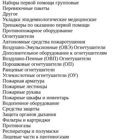
Наборы первой помощи групповые
Перевязочные пакеты
Другое
Укладки эпидемиологические медицинские
Тренажеры по оказанию первой помощи
Противопожарное оборудование
Огнетушители
Автономные средства пожаротушения
Воздушно-Эмульсионные (ОВЭ) Огнетушители
Дополнительное оборудование к огнетушителям
Воздушно-Пенные (ОВП) Огнетушители
Порошковые огнетушители (ОП)
Ранцевые огнетушители
Углекислотные огнетушители (ОУ)
Пожарная арматура
Пожарные лестницы
Пожарные рукава
Пожарные шкафы и инвентарь
Водопенное оборудование
Средства защиты
Защита органов дыхания
Фильтры и картриджи
Противогазы
Респираторы и полумаски
Лицевые части к противогазам