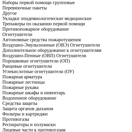
Наборы первой помощи групповые
Перевязочные пакеты
Другое
Укладки эпидемиологические медицинские
Тренажеры по оказанию первой помощи
Противопожарное оборудование
Огнетушители
Автономные средства пожаротушения
Воздушно-Эмульсионные (ОВЭ) Огнетушители
Дополнительное оборудование к огнетушителям
Воздушно-Пенные (ОВП) Огнетушители
Порошковые огнетушители (ОП)
Ранцевые огнетушители
Углекислотные огнетушители (ОУ)
Пожарная арматура
Пожарные лестницы
Пожарные рукава
Пожарные шкафы и инвентарь
Водопенное оборудование
Средства защиты
Защита органов дыхания
Фильтры и картриджи
Противогазы
Респираторы и полумаски
Лицевые части к противогазам