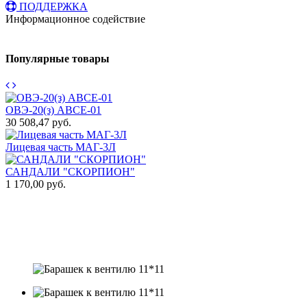
ПОДДЕРЖКА
Информационное содействие
Популярные товары
ОВЭ-20(з) АВCЕ-01
30 508,47 руб.
0
Лицевая часть МАГ-3Л
Т
САНДАЛИ "СКОРПИОН"
1 170,00 руб.
4
П
т
1