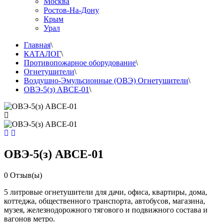
Москва
Ростов-На-Дону
Крым
Урал
Главная
\
КАТАЛОГ
\
Противопожарное оборудование
\
Огнетушители
\
Воздушно-Эмульсионные (ОВЭ) Огнетушители
\
ОВЭ-5(з) АВCЕ-01
\
ОВЭ-5(з) АВCЕ-01
0
Отзыв(ы)
5 литровые огнетушители для дачи, офиса, квартиры, дома,
коттеджа, общественного транспорта, автобусов, магазина,
музея, железнодорожного тягового и подвижного состава и
вагонов метро.