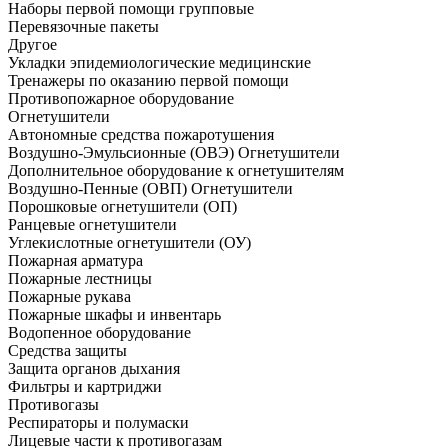
Наборы первой помощи групповые
Перевязочные пакеты
Другое
Укладки эпидемиологические медицинские
Тренажеры по оказанию первой помощи
Противопожарное оборудование
Огнетушители
Автономные средства пожаротушения
Воздушно-Эмульсионные (ОВЭ) Огнетушители
Дополнительное оборудование к огнетушителям
Воздушно-Пенные (ОВП) Огнетушители
Порошковые огнетушители (ОП)
Ранцевые огнетушители
Углекислотные огнетушители (ОУ)
Пожарная арматура
Пожарные лестницы
Пожарные рукава
Пожарные шкафы и инвентарь
Водопенное оборудование
Средства защиты
Защита органов дыхания
Фильтры и картриджи
Противогазы
Респираторы и полумаски
Лицевые части к противогазам