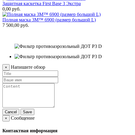
Защитная каскетка First Base 3 Экстра
Ф
0,00 руб.
2
Полная маска 3M™ 6900 (размер большой L)
7 500,00 руб.
Н
с
1
Напишите обзор
×
Cancel
Save
Сообщение
×
Контактная информация