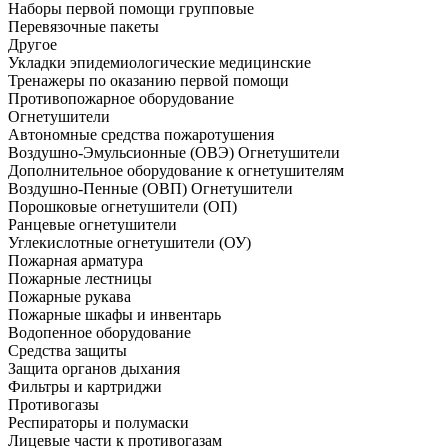
Наборы первой помощи групповые
Перевязочные пакеты
Другое
Укладки эпидемиологические медицинские
Тренажеры по оказанию первой помощи
Противопожарное оборудование
Огнетушители
Автономные средства пожаротушения
Воздушно-Эмульсионные (ОВЭ) Огнетушители
Дополнительное оборудование к огнетушителям
Воздушно-Пенные (ОВП) Огнетушители
Порошковые огнетушители (ОП)
Ранцевые огнетушители
Углекислотные огнетушители (ОУ)
Пожарная арматура
Пожарные лестницы
Пожарные рукава
Пожарные шкафы и инвентарь
Водопенное оборудование
Средства защиты
Защита органов дыхания
Фильтры и картриджи
Противогазы
Респираторы и полумаски
Лицевые части к противогазам