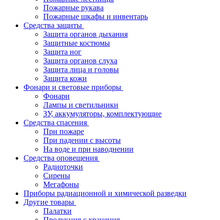
Пожарные рукава
Пожарные шкафы и инвентарь
Средства защиты
Защита органов дыхания
Защитные костюмы
Защита ног
Защита органов слуха
Защита лица и головы
Защита кожи
Фонари и световые приборы
Фонари
Лампы и светильники
ЗУ, аккумуляторы, комплектующие
Средства спасения
При пожаре
При падении с высоты
На воде и при наводнении
Средства оповещения
Радиоточки
Сирены
Мегафоны
Приборы радиационной и химической разведки
Другие товары
Палатки
Продукция с хранения